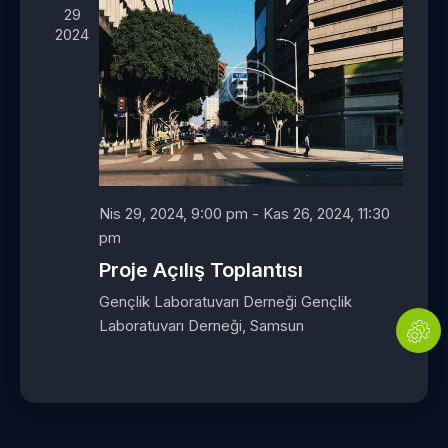
l
h
l
29
i
s
i
2024
k
e
k
g
ç
l
ö
.
e
r
r
ü
a
n
r
ü
a
Nis 29, 2024, 9:00 pm
-
Kas 26, 2024, 11:30
m
m
pm
l
a
Proje Açılış Toplantısı
e
v
r
Gençlik Laboratuvarı Derneği
Gençlik
e
d
Laboratuvarı Derneği, Samsun
g
e
ö
g
r
e
ü
z
n
i