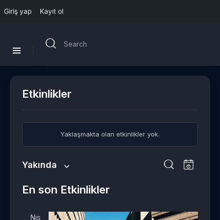
Giriş yap
Kayıt ol
Etkinlikler
Yaklaşmakta olan etkinlikler yok.
E
E
Yakında
L
t
t
T
A
i
k
a
k
En son Etkinlikler
r
s
i
r
i
a
t
n
i
n
e
Nis