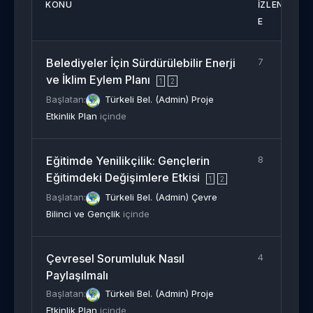
KONU
İZLENM
E
Belediyeler İçin Sürdürülebilir Enerji
7
ve İklim Eylem Planı
1
2
Başlatan:
Türkeli Bel. (Admin)
Proje
Etkinlik Plan
içinde
Eğitimde Yenilikçilik: Gençlerin
8
Eğitimdeki Değişimlere Etkisi
1
2
Başlatan:
Türkeli Bel. (Admin)
Çevre
Bilinci ve Gençlik
içinde
Çevresel Sorumluluk Nasıl
4
Paylaşılmalı
Başlatan:
Türkeli Bel. (Admin)
Proje
Etkinlik Plan
içinde