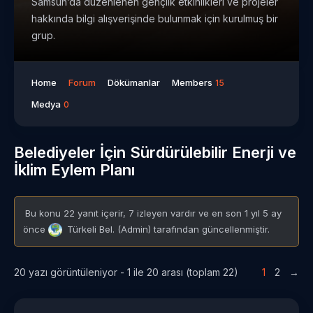
Samsun’da düzenlenen gençlik etkinlikleri ve projeler
hakkında bilgi alışverişinde bulunmak için kurulmuş bir
grup.
Home
Forum
Dökümanlar
Members
15
Medya
0
Belediyeler İçin Sürdürülebilir Enerji ve
İklim Eylem Planı
Bu konu 22 yanıt içerir, 7 izleyen vardır ve en son
1 yıl 5 ay
önce
Türkeli Bel. (Admin)
tarafından güncellenmiştir.
20 yazı görüntüleniyor - 1 ile 20 arası (toplam 22)
1
2
→