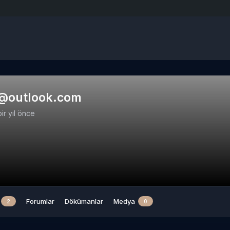
7@outlook.com
bir yıl önce
Forumlar
Dökümanlar
Medya
2
0