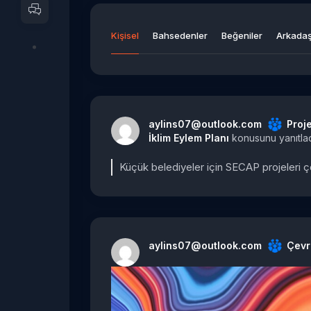
Kişisel
Bahsedenler
Beğeniler
Arkadaş
aylins07@outlook.com
Proje
İklim Eylem Planı
konusunu yanıtla
Küçük belediyeler için SECAP projeleri ço
aylins07@outlook.com
Çevr