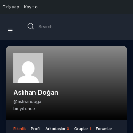
Giriş yap
Kayıt ol
Aslıhan Doğan
@aslihandoga
bir yıl önce
Etkinlik
Profil
Arkadaşlar
Gruplar
Forumlar
0
1