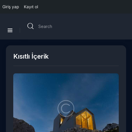
Giriş yap
Kayıt ol
Kısıtlı İçerik