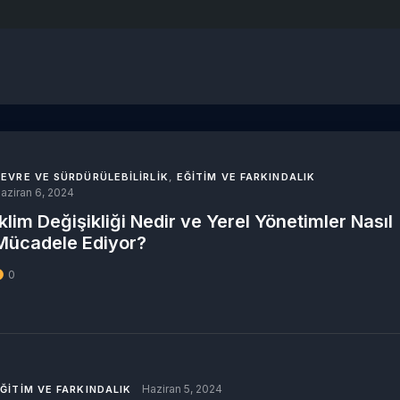
EVRE VE SÜRDÜRÜLEBILIRLIK
,
EĞITIM VE FARKINDALIK
aziran 6, 2024
İklim Değişikliği Nedir ve Yerel Yönetimler Nasıl
Mücadele Ediyor?
0
Haziran 5, 2024
ĞITIM VE FARKINDALIK