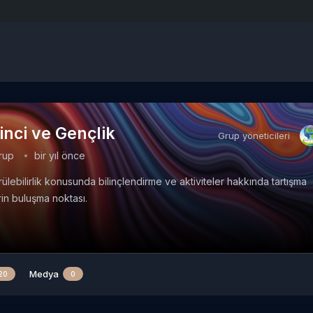
inci ve Gençlik
Grup yöneticileri
rup
bir yıl önce
ülebilirlik konusunda bilinçlendirme ve aktiviteler hakkında tartışma
in buluşma noktası.
Medya
20
0