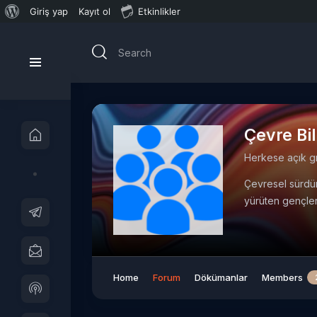
WordPress
Giriş yap
Kayıt ol
Etkinlikler
hakkında
Çevre Bil
Herkese açık g
Çevresel sürdür
yürüten gençler
Home
Forum
Dökümanlar
Members